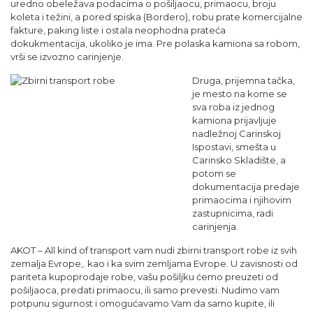
uredno obeležava podacima o pošiljaocu, primaocu, broju
koleta i težini, a pored spiska (Bordero), robu prate komercijalne
fakture, paking liste i ostala neophodna prateća
dokukmentacija, ukoliko je ima. Pre polaska kamiona sa robom,
vrši se izvozno carinjenje.
Druga, prijemna tačka,
je mesto na kome se
sva roba iz jednog
kamiona prijavljuje
nadležnoj Carinskoj
Ispostavi, smešta u
Carinsko Skladište, a
potom se
dokumentacija predaje
primaocima i njihovim
zastupnicima, radi
carinjenja.
AKOT – All kind of transport vam nudi zbirni transport robe iz svih
zemalja Evrope,. kao i ka svim zemljama Evrope. U zavisnosti od
pariteta kupoprodaje robe, vašu pošiljku ćemo preuzeti od
pošiljaoca, predati primaocu, ili samo prevesti. Nudimo vam
potpunu sigurnost i omogućavamo Vam da samo kupite, ili