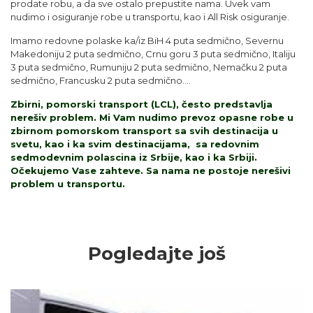
prodate robu, a da sve ostalo prepustite nama. Uvek vam
nudimo i osiguranje robe u transportu, kao i All Risk osiguranje.
Imamo redovne polaske ka/iz BiH 4 puta sedmično, Severnu
Makedoniju 2 puta sedmično, Crnu goru 3 puta sedmično, Italiju
3 puta sedmično, Rumuniju 2 puta sedmično, Nemačku 2 puta
sedmično, Francusku 2 puta sedmično….
Zbirni,
pomorski transport
(LCL), često predstavlja
nerešiv problem. Mi Vam nudimo prevoz opasne robe u
zbirnom pomorskom transport sa svih destinacija u
svetu, kao i ka svim destinacijama, sa redovnim
sedmodevnim polascina iz Srbije, kao i ka Srbiji.
Očekujemo Vase zahteve. Sa nama ne postoje nerešivi
problem u transportu.
Pogledajte još