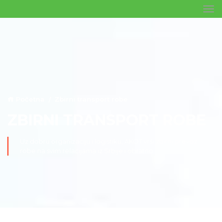
Početna
Zbirni transport robe
ZBIRNI TRANSPORT ROBE
Uz dobru organizaciju i logistiku, AKOT vrši zbirni prevoz
robe na svim relacijama iz Srbije i obratno.