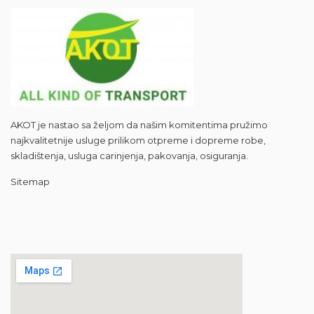
AKOT je nastao sa željom da našim komitentima pružimo
najkvalitetnije usluge prilikom otpreme i dopreme robe,
skladištenja, usluga carinjenja, pakovanja, osiguranja.
Sitemap