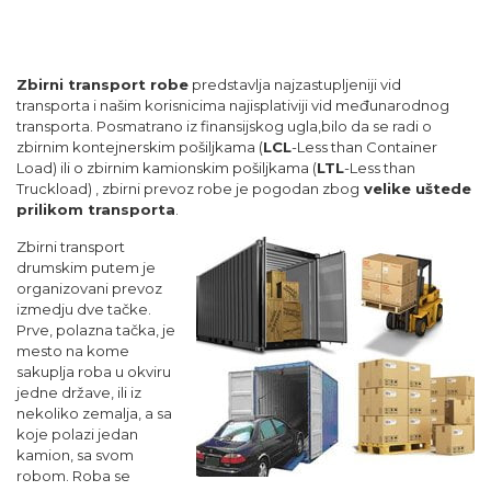
Zbirni transport robe
predstavlja najzastupljeniji vid
transporta
i našim korisnicima najisplativiji vid međunarodnog
transporta. Posmatrano iz finansijskog ugla,bilo da se radi o
zbirnim kontejnerskim pošiljkama (
LCL
-Less than Container
Load) ili o zbirnim kamionskim pošiljkama (
LTL
-Less than
Truckload) , zbirni prevoz robe je pogodan zbog
velike uštede
prilikom transporta
.
Zbirni transport
drumskim putem je
organizovani prevoz
izmedju dve tačke.
Prve, polazna tačka, je
mesto na kome
sakuplja roba u okviru
jedne države, ili iz
nekoliko zemalja, a sa
koje polazi jedan
kamion, sa svom
robom. Roba se