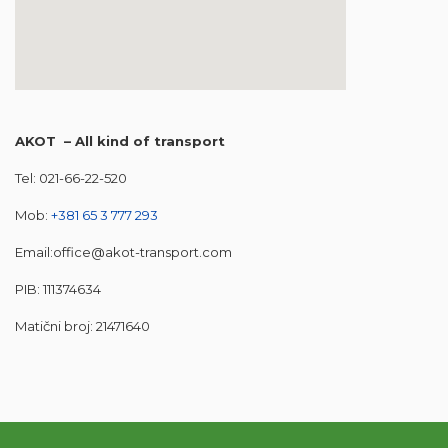
privateinternetaccess voucher
AKOT – All kind of transport
Tel:
021-66-22-520
Mob:
+381 65 3 777 293
Email:
office@akot-transport.com
PIB: 111374634
Matični broj: 21471640