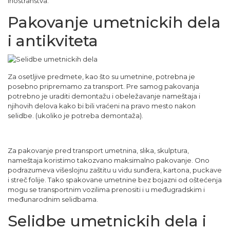
inostranstva.
Pakovanje umetnickih dela
i antikviteta
Za osetljive predmete, kao što su umetnine, potrebna je
posebno pripremamo za transport. Pre samog pakovanja
potrebno je uraditi demontažu i obeležavanje nameštaja i
njihovih delova kako bi bili vraćeni na pravo mesto nakon
selidbe. (ukoliko je potreba demontaža).
Za pakovanje pred transport umetnina, slika, skulptura,
nameštaja koristimo takozvano maksimalno pakovanje. Ono
podrazumeva višeslojnu zaštitu u vidu sunđera, kartona, puckave
i streč folije. Tako spakovane umetnine bez bojazni od oštećenja
mogu se transportnim vozilima prenositi i u međugradskim i
međunarodnim selidbama.
Selidbe umetnickih dela i