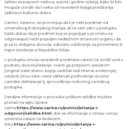
zahtev sa popisom naslova, autora i godine izdanja, kako bi bilo
moguće utvrditi da li neka od navedenih knjiga predstavlja
zaštićeno kulturno dobro.
Carinici, naravno, ne procenjuju da li je neki predmet od
umetničkog ili istorijskog značaja, ali će vam zato u postupku
tražiti dokaz da je predmet koji se pojavljuje u prometu na
odgovarajući način prijavljen nadležnom državnom organu i da
je za to dobijena dozvola, odnosno odobrenje za privremeno ili
trajno iznošenje iz Republike Srbije.
U postupku iznosa navedenih predmeta carinici će izvršiti uvid u
podnetu dozvolu/rešenje, overiti ga potpisom i pečatom
(original vratiti stranci, kopiju zadržati radi interne evidencije),
odobriti iznos robe i neće zahtevati podnošenje izvozne
carinske deklaracije tj. sprovođenje redovnog carinskog
postupka.
Detaljne informacije o proceduri prilikom selidbe možete
pronaći na sajtu Uprave
carina
https://www.carina.rs/putnici/pitanja-i-
odgovori/selidbe.html
, dok se informacije o iznosu i unosu
umetnina nalaze na sledećem
linku
https://www.carina.rs/putnici/pitanja-i-