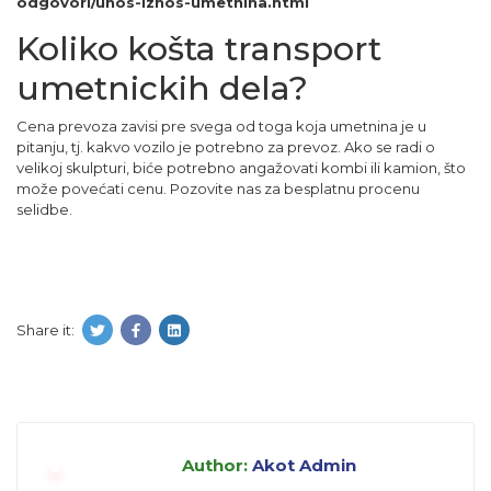
odgovori/unos-iznos-umetnina.html
Koliko košta transport
umetnickih dela?
Cena prevoza zavisi pre svega od toga koja umetnina je u
pitanju, tj. kakvo vozilo je potrebno za prevoz. Ako se radi o
velikoj skulpturi, biće potrebno angažovati kombi ili kamion, što
može povećati cenu.
Pozovite nas za besplatnu procenu
selidbe
.
Share it:
Author:
Akot Admin