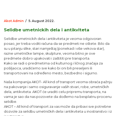
Akot Admin
/
5. August 2022.
Selidbe umetnickih dela i antikviteta
Selidbe umetnickih dela i antikviteta je veoma odgovoran
posao, jer treba voditi računa da se predmeti ne oštete. Bilo da
su u pitanju slike, stari namještaj (ponekad i više vekova star),
razne umetničke lampe, skulpture, veoma bitno je ove
predmete dobro upakovati i zaštititi pre transporta.
Kako se radi o predmetima od kulturnog i ličnog značaja za
pošiljaoca, uradićemo sve kako bi oni bili preseljeni ili
transportovani na određeno mesto, bezbedno i sigurno.
Naša kompanija AKOT- All kind of transport veoma obraća pažnju
na pakovanje i samo osiguravanje vaših stvari, robe, umetničkih
dela, antikviteta. AKOT će uraditi celu pripremu transporta, na
vama je sao da nas pozovete da dođemo na besplatnu procenu
selidbe.
AKOT – All kind of transport za vas može da pribavi sve potrebne
dozvole za selidbu umetničkih dela i antikviteta u inostranstvo i iz