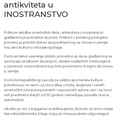
antikviteta u
INOSTRANSTVO
Prilikom selidbe umetničkih dela i antikviteta u inostranstvo
građanima je potrebna dozvola. Prilikom carinskog postupka
potrebo je priložiti dokaz da predmeti koji se iznose iz zemlje
nisu deo kulturno-istorijskog blaga.
Da bi se takvo uverenje dobilo, potrebno je da se građani koji se
suočavaju sa takvom situacijom, obrate nadležnim institucijama
u zavisnosti od predmeta koji žele privremeno ili trajno da iznesu
iz zemlje.
Dozvola Republičkog zavoda za zaštitu spomenika kulture
potrebna je ne samo za izvoz slika, crteža, skulptura i ostalih
umetničkih tvorevina poznatih i nepoznatih autora, već i za izvoz
svih predmeta starijih od 50 godina: nameštaja, posuđa, novca,
automobila.
Ukoliko je reč o knjigama i publikacijama, dozvolu za iznos izdaje
Narodna biblioteka Srbije, kojoj se mora podneti odgovarajući