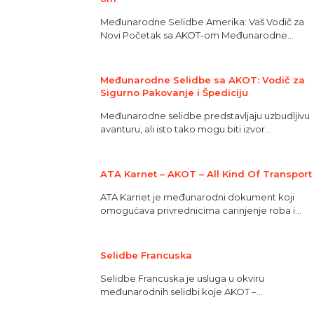
Međunarodne Selidbe Amerika: Vaš Vodič za
Novi Početak sa AKOT-om Međunarodne...
Međunarodne Selidbe sa AKOT: Vodič za
Sigurno Pakovanje i Špediciju
Međunarodne selidbe predstavljaju uzbudljivu
avanturu, ali isto tako mogu biti izvor...
ATA Karnet – AKOT – All Kind Of Transport
ATA Karnet je međunarodni dokument koji
omogućava privrednicima carinjenje roba i...
Selidbe Francuska
Selidbe Francuska je usluga u okviru
međunarodnih selidbi koje AKOT –...