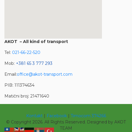
AKOT – All kind of transport
privateinternetaccess voucher
Tel:
021-66-22-520
Mob:
+381 65 3 777 293
Email:
office@akot-transport.com
PIB: 111374634
Matični broj: 21471640
Kontakt
|
Facebook
|
Timocom 374266
© Copyright 2026. All Rights Reserved. Designed by AKOT
TEAM