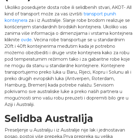
Ukoliko posedujete dosta robe ili selidbenih stvari, AKOT- All
kind of transport može za vas izvršiti
transport punih
kontejnera
za i iz Australije. Slanje robe brodom realizuje se
korišćenjem standardnih brodskih kontejnera. Ukoliko vas
zanima više informacija o dimenzijama i vrstama kontejnera
kliknite
ovde
. Većina robe transportuje se u standardnim
20ft i 40ft kontejnerima međutim kada je potrebno
možemo obezbediti i druge vrste kontejnera kako za robu
pod temperaturnim režimom tako i za gabaritne robe koje
ne mogu da stanu u standardne kontejnere. Kontejnere
transportujemo preko luka u Baru, Rijeci, Kopru i Solunu ali i
preko drugih evropskih luka (Antverpen, Roterdam,
Hamburg, Bremen) kada potrebe nalažu. Servisom
pokrivamo sve australiske luke a preko naših partnera u
mogućnosti smo vašu robu preuzeti i dopremiti bilo gre u
Aziji i Australiji.
Selidba Australija
Preseljenje u Australiju i iz Australije nije lak i jednostavan
posao, postoji više prepeka.Prva prepreka su velika