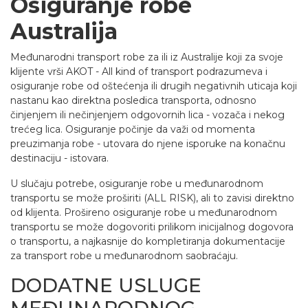
Osiguranje robe
Australija
Međunarodni transport robe za ili iz Australije koji za svoje
klijente vrši AKOT - All kind of transport podrazumeva i
osiguranje robe od oštećenja ili drugih negativnih uticaja koji
nastanu kao direktna posledica transporta, odnosno
činjenjem ili nečinjenjem odgovornih lica - vozača i nekog
trećeg lica. Osiguranje počinje da važi od momenta
preuzimanja robe - utovara do njene isporuke na konačnu
destinaciju - istovara.
U slučaju potrebe, osiguranje robe u međunarodnom
transportu se može proširiti (ALL RISK), ali to zavisi direktno
od klijenta. Prošireno osiguranje robe u međunarodnom
transportu se može dogovoriti prilikom inicijalnog dogovora
o transportu, a najkasnije do kompletiranja dokumentacije
za transport robe u međunarodnom saobraćaju.
DODATNE USLUGE