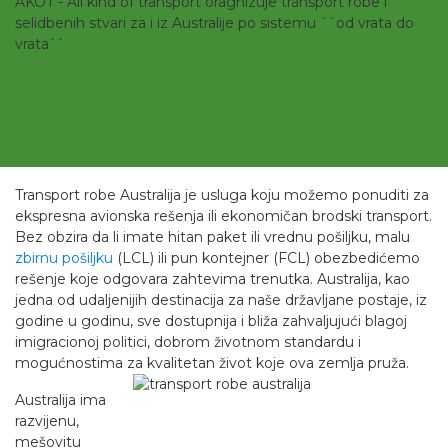
AKOT - All kind of transport oragnizuje transport robe i
selidbenih stvari za i iz Australije po sistemu ``od vrata do
vrata``
Transport robe Australija je usluga koju možemo ponuditi za
ekspresna avionska rešenja ili ekonomičan brodski transport.
Bez obzira da li imate hitan paket ili vrednu pošiljku, malu
zbirnu pošiljku
(LCL) ili pun kontejner (FCL) obezbedićemo
rešenje koje odgovara zahtevima trenutka. Australija, kao
jedna od udaljenijih destinacija za naše državljane postaje, iz
godine u godinu, sve dostupnija i bliža zahvaljujući blagoj
imigracionoj politici, dobrom životnom standardu i
mogućnostima za kvalitetan život koje ova zemlja pruža.
Australija ima
razvijenu,
mešovitu