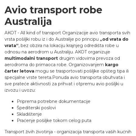
Avio transport robe
Australija
AKOT - All kind of transport Organizacije avio transporta svih
vrsta pošiljki robu iz i do Australije po principu
„od vrata do
vrata“
, bez obzira na lokaciju krajnjeg odredišta robe u
odnosu na aerodrom u Australiju. AKOT organizuje
multimodalni transport
drugim vidovima prevoza od
aerodroma do primaoca robe. Organizovanjem
kargo
čarter letova
mogu se trasportovati pošiljke opšteg tipa ili
specijalne vrste tereta.Ponuda avio transporta obuhvata i
sve prateće aktivnosti za prihvat i otpremu avio pošiljki u
izvozu i uvozu:
Priprema potrebne dokumentacije
Špediterski poslovi
Skladištenje
Praćenje pošiljke tokom celog puta
Transport živih životinja - organizacija transporta vaših kućnih