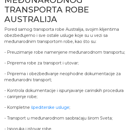
MEĐUNARODNOG
TRANSPORTA ROBE
AUSTRALIJA
Pored samog transporta robe Australija, svojim klijentima
obezbeđujemo i sve ostale usluge koje su u vezi sa
međunarodnim transportom robe, kao što su:
- Preuzimanje robe namenjene međunarodnom transportu;
- Priprema robe za transport i utovar;
- Priprema i obezbeđivanje neophodne dokumentacije za
međunarodni transport;
- Kontrola dokumentacije i ispunjavanje carinskih procedura
- carinjenje robe;
- Kompletne
špediterske usluge
;
- Transport u međunarodnom saobraćaju širom Sveta;
- Isporuka i istovar robe.