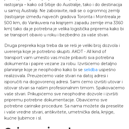
rastojanja – kako od Srbije do Australije, tako i do destinacija
u samoj Australiji. Ne zaboravite, radi se o ogromnoj zemlji
(rastojanje između najvećih gradova Toronta i Montreala je
500 km, do Vankuvera na krajnjem zapadu zemlje ima 3360
km) tako da je potrebna je velika logistička priprema kako bi
se transport obavio u roku i bezbedno za vaše stvari.
Druga prepreka koja treba da se reši je veliki broj dozvola i
uverenja koje je potrebno skupiti. AKOT - All kind of
transport vam umesto vas može pribaviti sva potrebna
dokumenta i papire vezane za robu. Izvršićemo detaljno
planiranje koje je neophodno kako bi se
selidba
uspešno
realizovala. Preuzećemo vaše stvari na datoj adresi i
isporučiti na dogovorenoj adresi. Sami ćemo izvršiti utovar i
istovar stvari sa našim profesionalnim timom. Spakovaćemo
vaše stvari. Prikupićemo sve neophodne dozvole i izvršiti
pripremu potrebne dokumentacije. Obavićemo sve
potrebne carinske procedure. Sa nama možete da preselite
i vaše vredne stvari, antikvitete, umetnička dela, knjige,
kućne ljubimce i sl.