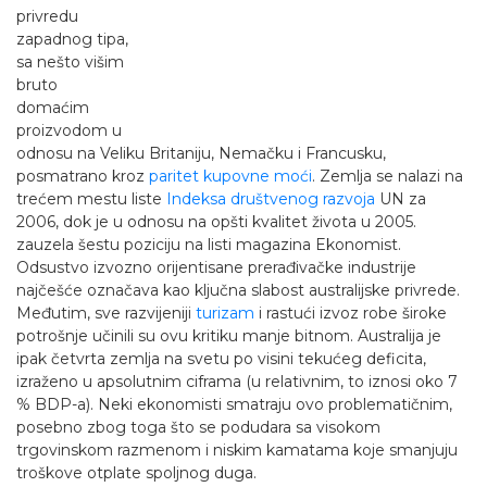
privredu
zapadnog tipa,
sa nešto višim
bruto
domaćim
proizvodom u
odnosu na Veliku Britaniju, Nemačku i Francusku,
posmatrano kroz
paritet kupovne moći
. Zemlja se nalazi na
trećem mestu liste
Indeksa društvenog razvoja
UN za
2006, dok je u odnosu na opšti kvalitet života u 2005.
zauzela šestu poziciju na listi magazina Ekonomist.
Odsustvo izvozno orijentisane prerađivačke industrije
najčešće označava kao ključna slabost australijske privrede.
Međutim, sve razvijeniji
turizam
i rastući izvoz robe široke
potrošnje učinili su ovu kritiku manje bitnom. Australija je
ipak četvrta zemlja na svetu po visini tekućeg deficita,
izraženo u apsolutnim ciframa (u relativnim, to iznosi oko 7
% BDP-a). Neki ekonomisti smatraju ovo problematičnim,
posebno zbog toga što se podudara sa visokom
trgovinskom razmenom i niskim kamatama koje smanjuju
troškove otplate spoljnog duga.