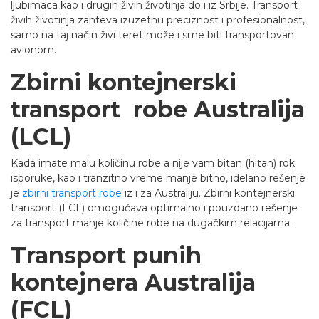
ljubimaca kao i drugih živih životinja do i iz Srbije. Transport
živih životinja zahteva izuzetnu preciznost i profesionalnost,
samo na taj način živi teret može i sme biti transportovan
avionom.
Zbirni kontejnerski
transport robe Australija
(LCL)
Kada imate malu količinu robe a nije vam bitan (hitan) rok
isporuke, kao i tranzitno vreme manje bitno, idelano rešenje
je
zbirni transport robe
iz i za Australiju. Zbirni kontejnerski
transport (LCL) omogućava optimalno i pouzdano rešenje
za transport manje količine robe na dugačkim relacijama.
Transport punih
kontejnera
Australija
(FCL)