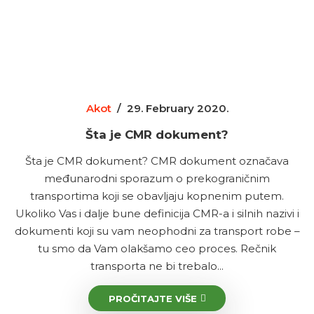
Akot
/
29. February 2020.
Šta je CMR dokument?
Šta je CMR dokument? CMR dokument označava
međunarodni sporazum o prekograničnim
transportima koji se obavljaju kopnenim putem.
Ukoliko Vas i dalje bune definicija CMR-a i silnih nazivi i
dokumenti koji su vam neophodni za transport robe –
tu smo da Vam olakšamo ceo proces. Rečnik
transporta ne bi trebalo...
PROČITAJTE VIŠE