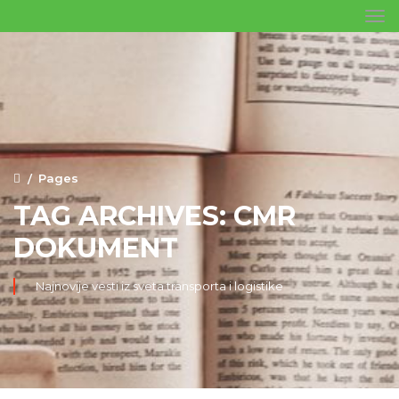
Pages
TAG ARCHIVES: CMR
DOKUMENT
Najnovije vesti iz sveta transporta i logistike