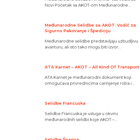
Novi Početak sa AKOT-om Međunarodne...
Međunarodne Selidbe sa AKOT: Vodič za
Sigurno Pakovanje i Špediciju
Međunarodne selidbe predstavljaju uzbudljivu
avanturu, ali isto tako mogu biti izvor...
ATA Karnet – AKOT – All Kind Of Transport
ATA Karnet je međunarodni dokument koji
omogućava privrednicima carinjenje roba i...
Selidbe Francuska
Selidbe Francuska je usluga u okviru
međunarodnih selidbi koje AKOT –...
Selidbe Španija