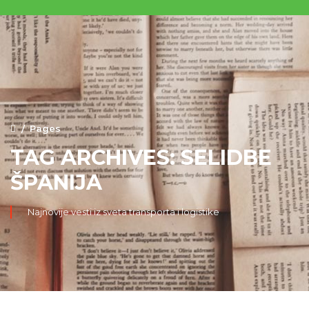
Pages
TAG ARCHIVES: SELIDBE
ŠPANIJA
Najnovije vesti iz sveta transporta i logistike