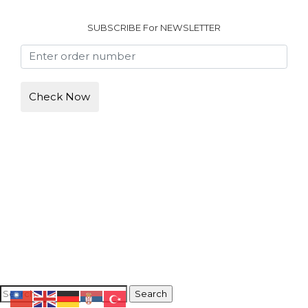
SUBSCRIBE For
NEWSLETTER
Kontakt
|
Facebook
|
Timocom 374266
© Copyright 2026. All Rights Reserved. Designed by AKOT TEAM