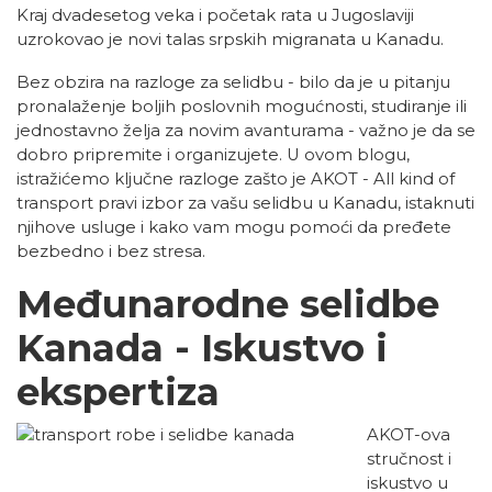
Kraj dvadesetog veka i početak rata u Jugoslaviji
uzrokovao je novi talas srpskih migranata u Kanadu.
Bez obzira na razloge za selidbu - bilo da je u pitanju
pronalaženje boljih poslovnih mogućnosti, studiranje ili
jednostavno želja za novim avanturama - važno je da se
dobro pripremite i organizujete. U ovom blogu,
istražićemo ključne razloge zašto je AKOT - All kind of
transport pravi izbor za vašu selidbu u Kanadu, istaknuti
njihove usluge i kako vam mogu pomoći da pređete
bezbedno i bez stresa.
Međunarodne selidbe
Kanada - Iskustvo i
ekspertiza
AKOT-ova
stručnost i
iskustvo u