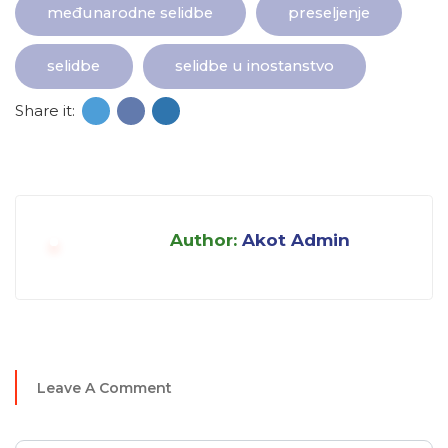
međunarodne selidbe
preseljenje
selidbe
selidbe u inostanstvo
Share it:
Author:
Akot Admin
Leave A Comment