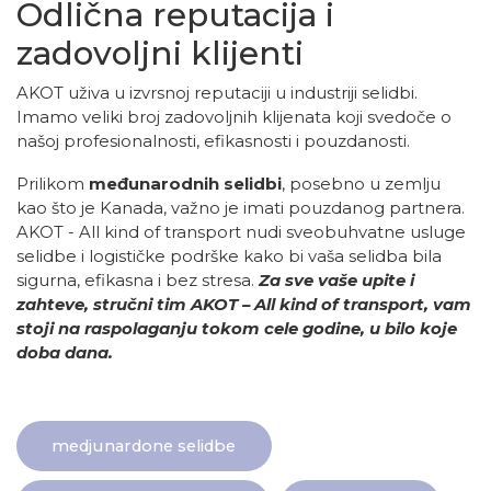
Odlična reputacija i
zadovoljni klijenti
AKOT uživa u izvrsnoj reputaciji u industriji selidbi.
Imamo veliki broj zadovoljnih klijenata koji svedoče o
našoj profesionalnosti, efikasnosti i pouzdanosti.
Prilikom
međunarodnih selidbi
, posebno u zemlju
kao što je Kanada, važno je imati pouzdanog partnera.
AKOT - All kind of transport nudi sveobuhvatne usluge
selidbe i logističke podrške kako bi vaša selidba bila
sigurna, efikasna i bez stresa.
Za sve vaše
upite i
zahteve
, stručni tim AKOT – All kind of transport, vam
stoji na raspolaganju tokom cele godine, u bilo koje
doba dana.
medjunardone selidbe