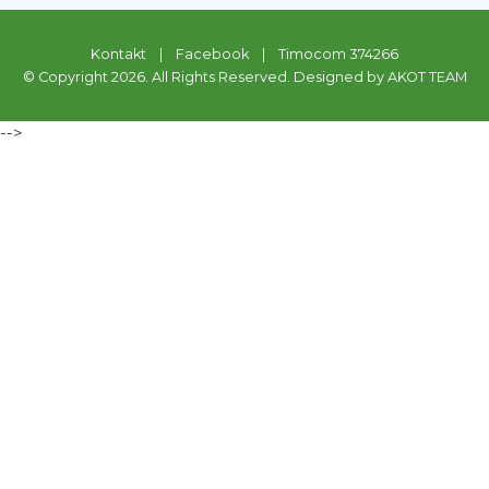
Kontakt
|
Facebook
|
Timocom 374266
© Copyright 2026. All Rights Reserved. Designed by AKOT TEAM
-->