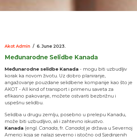
Akot Admin
/
6. June 2023.
Međunarodne Selidbe Kanada
Međunarodne selidbe Kanada
- mogu biti uzbudljiv
korak ka novom životu. Uz dobro planiranje,
angažovanje pouzdane selidbene kompanije kao što je
AKOT - All kind of transport i primenu saveta za
efikasno pakovanje, možete ostvariti bezbrižnu i
uspešnu selidbu.
Selidba u drugu zemlju, posebno u prelepu Kanadu,
može biti uzbudljivo, ali i zahtevno iskustvo.
Kanada
(
engl.
Canada
,
fr.
Canada
) je država u
Severnoj
Americi
koja se nalazi severno i istočno od
Sjedinjenih