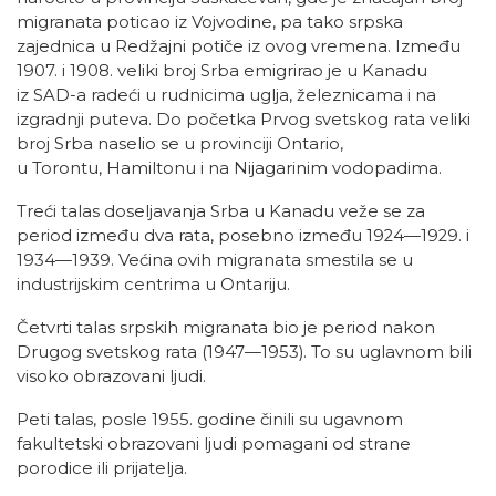
migranata poticao iz
Vojvodine
, pa tako srpska
zajednica u
Redžajni
potiče iz ovog vremena. Između
1907. i 1908. veliki broj Srba emigrirao je u Kanadu
iz
SAD
-a radeći u rudnicima uglja, železnicama i na
izgradnji puteva. Do početka Prvog svetskog rata veliki
broj Srba naselio se u provinciji
Ontario
,
u
Torontu
,
Hamiltonu
i na
Nijagarinim vodopadima
.
Treći talas doseljavanja Srba u Kanadu veže se za
period između dva rata, posebno između 1924—1929. i
1934—1939. Većina ovih migranata smestila se u
industrijskim centrima u Ontariju.
Četvrti talas srpskih migranata bio je period nakon
Drugog svetskog rata (1947—1953). To su uglavnom bili
visoko obrazovani ljudi.
Peti talas, posle 1955. godine činili su ugavnom
fakultetski obrazovani ljudi pomagani od strane
porodice ili prijatelja.