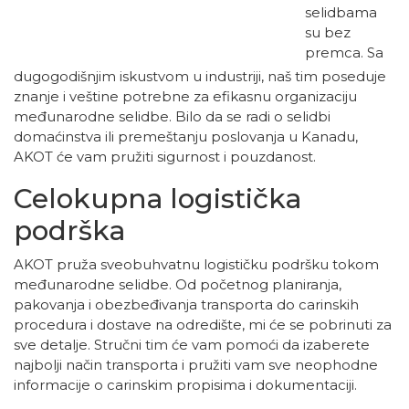
selidbama
su bez
premca. Sa
dugogodišnjim iskustvom u industriji, naš tim poseduje
znanje i veštine potrebne za efikasnu organizaciju
međunarodne selidbe. Bilo da se radi o selidbi
domaćinstva ili premeštanju poslovanja u Kanadu,
AKOT će vam pružiti sigurnost i pouzdanost.
Celokupna logistička
podrška
AKOT pruža sveobuhvatnu logističku podršku tokom
međunarodne selidbe. Od početnog planiranja,
pakovanja i obezbeđivanja transporta do carinskih
procedura i dostave na odredište, mi će se pobrinuti za
sve detalje. Stručni tim će vam pomoći da izaberete
najbolji način transporta i pružiti vam sve neophodne
informacije o carinskim propisima i dokumentaciji.