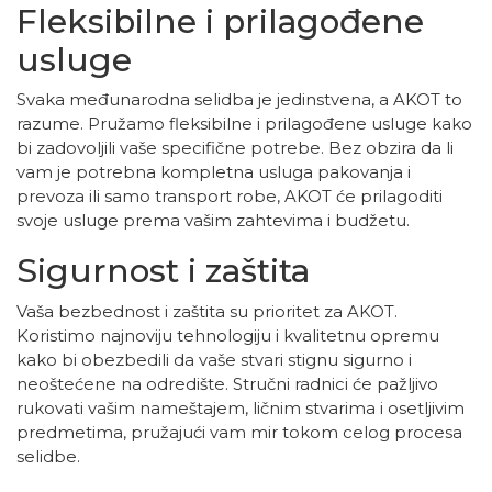
Fleksibilne i prilagođene
usluge
Svaka međunarodna selidba je jedinstvena, a AKOT to
razume. Pružamo fleksibilne i prilagođene usluge kako
bi zadovoljili vaše specifične potrebe. Bez obzira da li
vam je potrebna kompletna usluga pakovanja i
prevoza ili samo transport robe, AKOT će prilagoditi
svoje usluge prema vašim zahtevima i budžetu.
Sigurnost i zaštita
Vaša bezbednost i zaštita su prioritet za AKOT.
Koristimo najnoviju tehnologiju i kvalitetnu opremu
kako bi obezbedili da vaše stvari stignu sigurno i
neoštećene na odredište. Stručni radnici će pažljivo
rukovati vašim nameštajem, ličnim stvarima i osetljivim
predmetima, pružajući vam mir tokom celog procesa
selidbe.