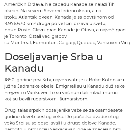
Američkih Država
. Na zapadu Kanade se nalazi
Tihi
okean
. Na severu
Severni ledeni okean
, a na
istoku
Atlantski okean
. Kanada je sa površinom od
9.976.670 km² druga po veličini država u svetu,
posle
Rusije
. Glavni grad Kanade je
Otava
, a najveći grad
je
Toronto
. Ostali veći gradovi
su
Montreal
,
Edmonton
,
Calgary
,
Quebec
,
Vankuver
i
Vin
Doseljavanje Srba u
Kanadu
1850. godine prvi Srbi, najverovatnije iz
Boke Kotorske
i
južne
Jadranske obale
. Emigrirali su u Kanadu duž reke
Frejzer
i u
Vankuver
. To su većinom bili mladi momci
koji su bavili rudarstvom i šumarstvom.
Drugi talas srpskih doseljenika veže se za osamdesete
godine devetnaestog veka. Do početka dvadesetog
veka Srbi su se doseljavali i u druge delove Kanade,
naročito u provinciju
Saskačevan
, gde je značajan broj